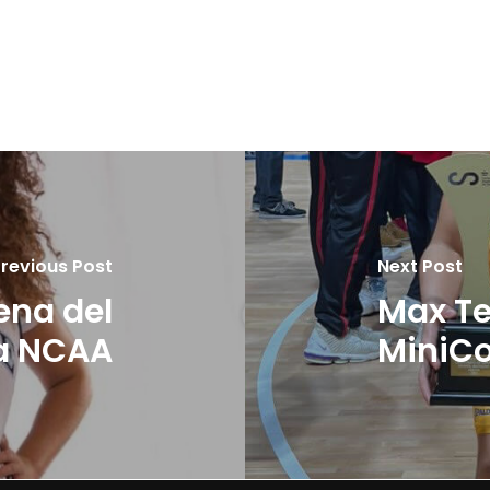
revious Post
Next Post
ena del
Max Te
la NCAA
MiniC