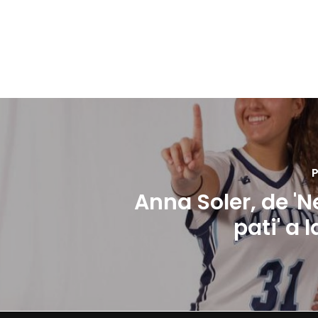
P
Anna Soler, de 'N
pati' a 