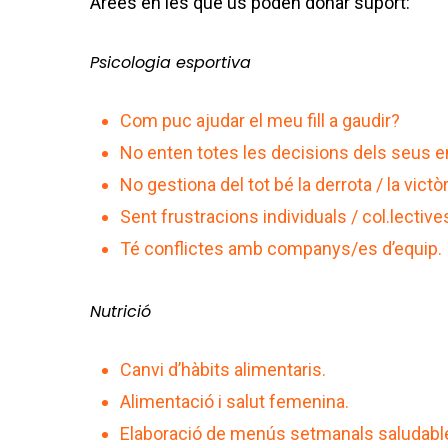
Àrees en les que us poden donar suport:
Psicologia esportiva
Com puc ajudar el meu fill a gaudir?
No enten totes les decisions dels seus 
No gestiona del tot bé la derrota / la victòr
Sent frustracions individuals / col.lective
Té conflictes amb companys/es d’equip.
Nutrició
Canvi d’hàbits alimentaris.
Alimentació i salut femenina.
Elaboració de menús setmanals saludabl