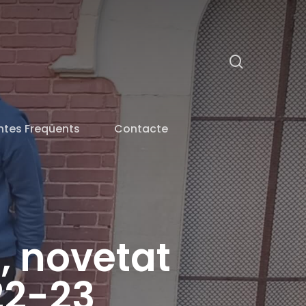
search
ntes Freqüents
Contacte
, novetat
22-23