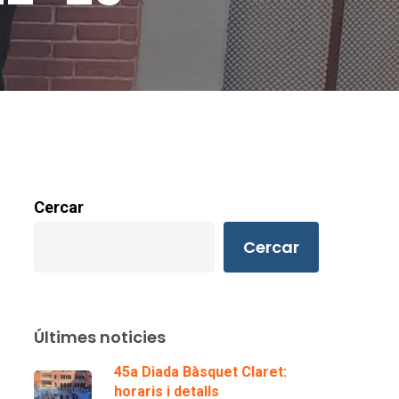
Cercar
Cercar
Últimes noticies
45a Diada Bàsquet Claret:
horaris i detalls