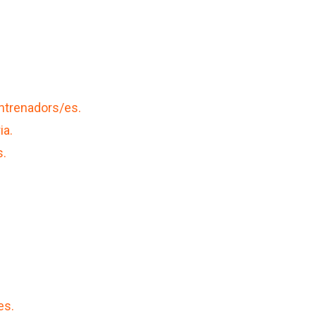
entrenadors/es.
ia.
s.
es.