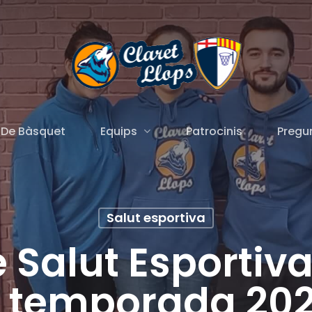
Equips
 De Bàsquet
Patrocinis
Pregu
Salut esportiva
e Salut Esportiva
a temporada 20