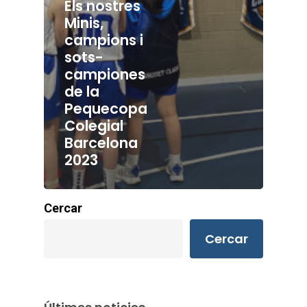
Els nostres
Minis,
campions i
sots-
campiones
de la
Pequecopa
Colegial
Barcelona
2023
Cercar
Cercar