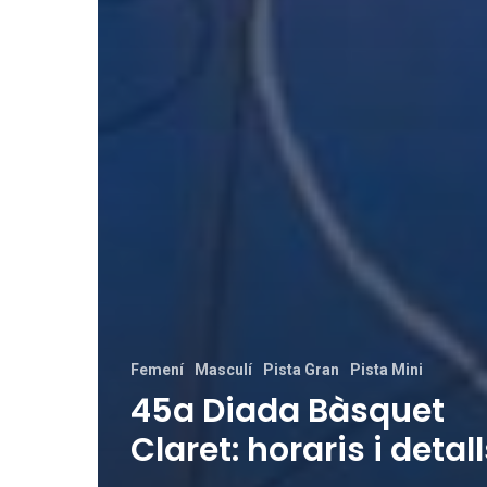
Femení
Masculí
Pista Gran
Pista Mini
45a Diada Bàsquet
Claret: horaris i detal