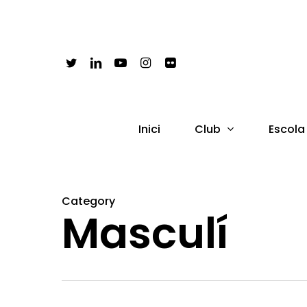
Skip
to
main
Twitter
Linkedin
Youtube
Instagram
Flickr
content
Club
Inici
Escola
Category
Masculí