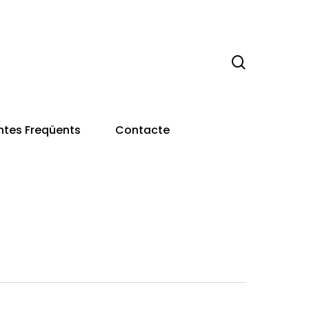
search
ntes Freqüents
Contacte