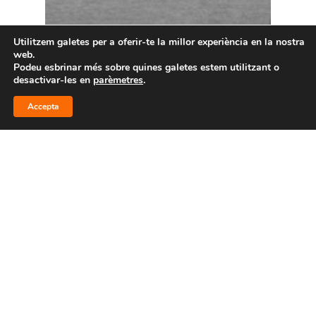
Utilitzem galetes per a oferir-te la millor experiència en la nostra
web.
Podeu esbrinar més sobre quines galetes estem utilitzant o
desactivar-les en
parèmetres
.
Accepta
Femení
Masculí
Pista Gran
Pista Mini
Wintym, nou proveïdor
d’equipacions i
marxandatge