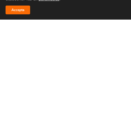
Accepta
Femení
Masculí
Pista Gran
Pista Mini
43a Diada Bàsquet
Claret: horaris i detalls