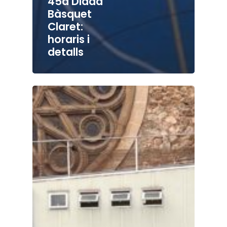
45a Diada
Bàsquet
Claret:
horaris i
detalls